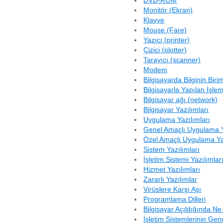
DVD-ROM
Monitör (Ekran)
Klavye
Mouse (Fare)
Yazıcı (printer)
Çizici (plotter)
Tarayıcı (scanner)
Modem
Bilgisayarda Bilginin Birim
Bilgisayarla Yapılan İşlem
Bilgisayar ağı (network)
Bilgisayar Yazılımları
Uygulama Yazılımları
Genel Amaçlı Uygulama Y
Özel Amaçlı Uygulama Ya
Sistem Yazılımları
İşletim Sistemi Yazılımlar
Hizmet Yazılımları
Zararlı Yazılımlar
Virüslere Karşı Aşı
Programlama Dilleri
Bilgisayar Açıldığında Ne
İşletim Sistemlerinin Gen