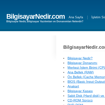
BilgisayarNedir.com
Ana Sayfa
İşletim Si
Bilgisayar Nedir, Bilgisayar Yazılımları ve Donanımları Nelerdir?
BilgisayarNedir.co
Bilgisayar Nedir?
Bilgisayar Donanımı
Merkezi İşlem Birimi (CP
Ana Bellek (RAM)
Ön Bellek (Cache Memor
BİOS (Basic İnput Outpu
Anakart
Bilgisayar Kasası
Sabit Disk (Hard disk) ve
CD-ROM Sürücü